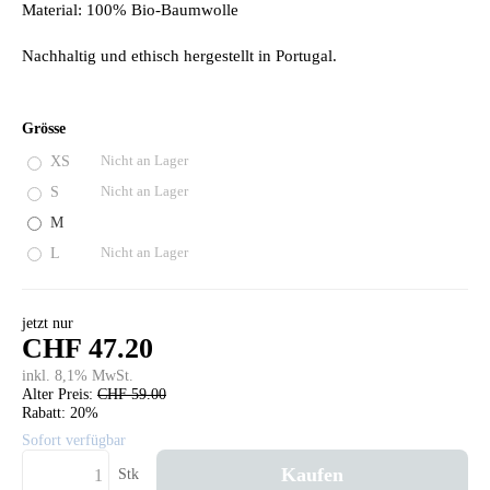
Material: 100% Bio-Baumwolle
Nachhaltig und ethisch hergestellt in Portugal.
Grösse
XS
Nicht an Lager
S
Nicht an Lager
M
L
Nicht an Lager
jetzt nur
CHF 47.20
inkl. 8,1% MwSt.
Alter Preis:
CHF 59.00
Rabatt:
20%
Sofort verfügbar
Kaufen
Stk