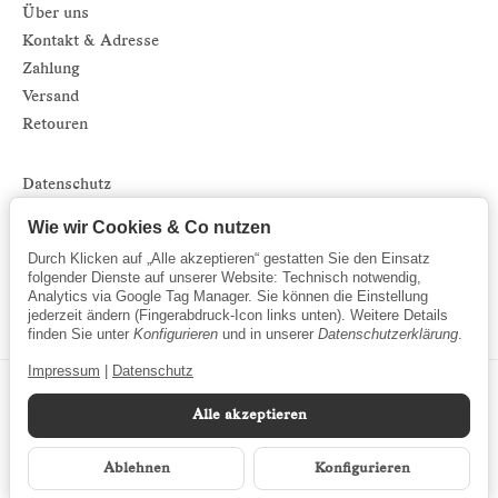
Über uns
Kontakt & Adresse
Zahlung
Versand
Retouren
Datenschutz
Impressum
Wie wir Cookies & Co nutzen
AGB
Durch Klicken auf „Alle akzeptieren“ gestatten Sie den Einsatz
Sitemap
folgender Dienste auf unserer Website: Technisch notwendig,
Analytics via Google Tag Manager. Sie können die Einstellung
Newsletter
jederzeit ändern (Fingerabdruck-Icon links unten). Weitere Details
finden Sie unter
Konfigurieren
und in unserer
Datenschutzerklärung
.
Impressum
|
Datenschutz
Alle akzeptieren
Ablehnen
Konfigurieren
*
Alle Preise inkl. gesetzlicher MwSt.
© Marinsel GmbH