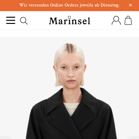
×
Wir versenden Online Orders jeweils ab Dienstag.