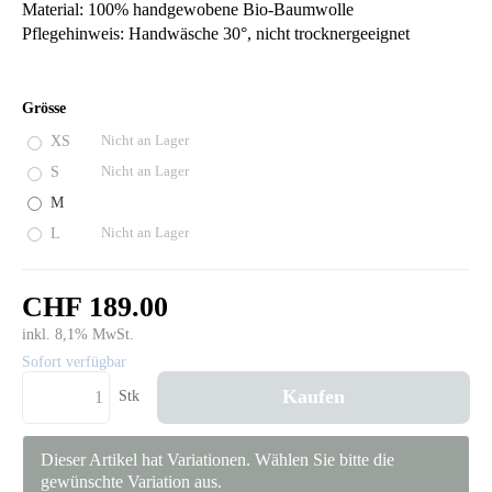
Material: 100% handgewobene Bio-Baumwolle
Pflegehinweis: Handwäsche 30°, nicht trocknergeeignet
Grösse
XS
Nicht an Lager
S
Nicht an Lager
M
L
Nicht an Lager
CHF 189.00
inkl. 8,1% MwSt.
Sofort verfügbar
Kaufen
Stk
Dieser Artikel hat Variationen. Wählen Sie bitte die
gewünschte Variation aus.