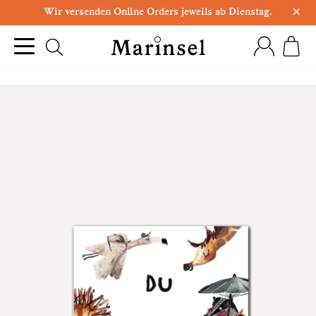
×
Wir versenden Online Orders jeweils ab Dienstag.