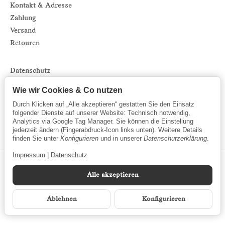
Kontakt & Adresse
Zahlung
Versand
Retouren
Datenschutz
Impressum
Wie wir Cookies & Co nutzen
AGB
Durch Klicken auf „Alle akzeptieren“ gestatten Sie den Einsatz
Sitemap
folgender Dienste auf unserer Website: Technisch notwendig,
Analytics via Google Tag Manager. Sie können die Einstellung
Newsletter
jederzeit ändern (Fingerabdruck-Icon links unten). Weitere Details
finden Sie unter
Konfigurieren
und in unserer
Datenschutzerklärung
.
Impressum
|
Datenschutz
Alle akzeptieren
Ablehnen
Konfigurieren
*
Alle Preise inkl. gesetzlicher MwSt.
© Marinsel GmbH