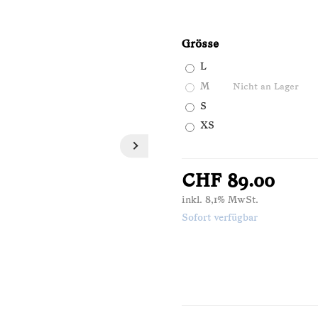
Grösse
L
M
Nicht an Lager
S
XS
CHF 89.00
inkl. 8,1% MwSt.
Sofort verfügbar