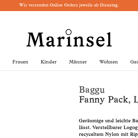
Wir versenden Online Orders jeweils ab Dienstag.
Frauen
Kinder
Männer
Wohnen
Ge
Baggu
Fanny Pack, 
Geräumige und leichte Bau
lässt. Verstellbarer Logo
recyceltem Nylon mit Rips